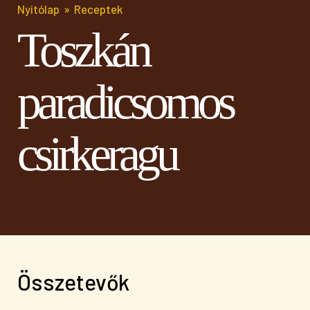
Nyitólap
Receptek
Toszkán
paradicsomos
csirkeragu
Összetevők