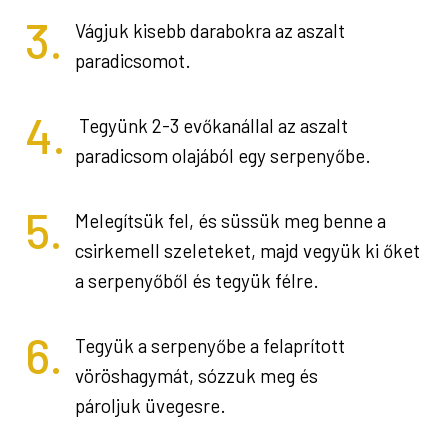
3.
Vágjuk kisebb darabokra az aszalt
paradicsomot.
4.
Tegyünk 2-3 evőkanállal az aszalt
paradicsom olajából egy serpenyőbe.
5.
Melegítsük fel, és süssük meg benne a
csirkemell szeleteket, majd vegyük ki őket
a serpenyőből és tegyük félre.
6.
Tegyük a serpenyőbe a felaprított
vöröshagymát, sózzuk meg és
pároljuk üvegesre.