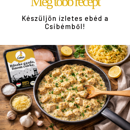
Még több recept
Készüljön ízletes ebéd a
Csibémből!