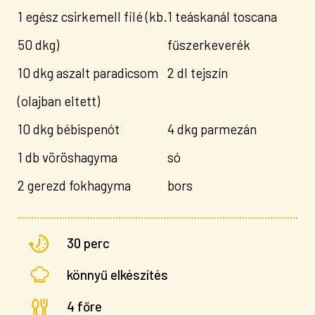
1 egész csirkemell filé (kb.
1 teáskanál toscana
50 dkg)
fűszerkeverék
10 dkg aszalt paradicsom
2 dl tejszín
(olajban eltett)
10 dkg bébispenót
4 dkg parmezán
1 db vöröshagyma
só
2 gerezd fokhagyma
bors
30 perc
könnyű elkészítés
4 főre