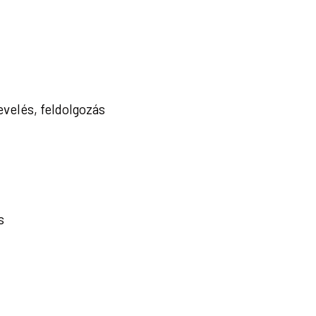
evelés, feldolgozás
s