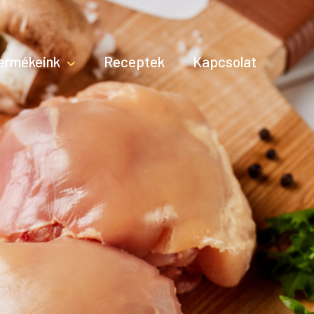
ermékeink
Receptek
Kapcsolat