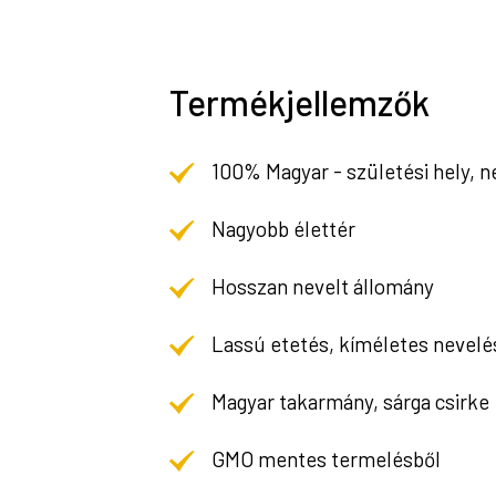
Termékjellemzők
100% Magyar - születési hely, n
Nagyobb élettér
Hosszan nevelt állomány
Lassú etetés, kíméletes nevelé
Magyar takarmány, sárga csirke
GMO mentes termelésből