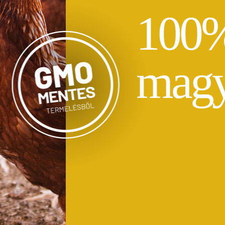
100
magy