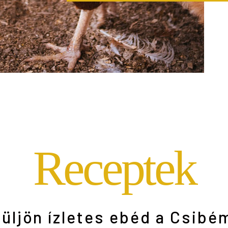
Receptek
üljön ízletes ebéd a Csibé