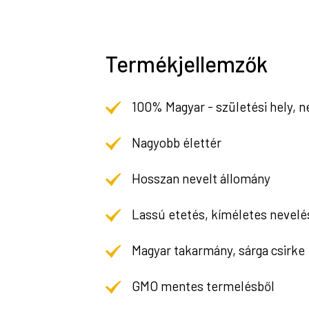
Termékjellemzők
100% Magyar - születési hely, n
Nagyobb élettér
Hosszan nevelt állomány
Lassú etetés, kíméletes nevelé
Magyar takarmány, sárga csirke
GMO mentes termelésből