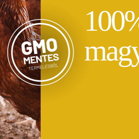
100
magy