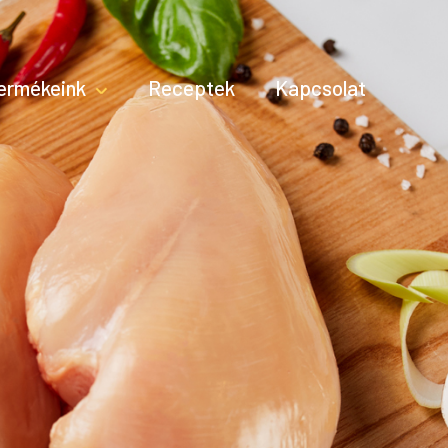
ermékeink
Receptek
Kapcsolat