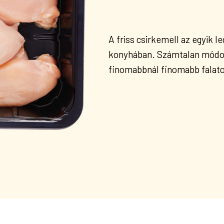
A friss csirkemell az egyik 
konyhában. Számtalan módon
finomabbnál finomabb falato