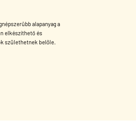
legnépszerûbb alapanyag a
 elkészíthető és
k születhetnek belõle.