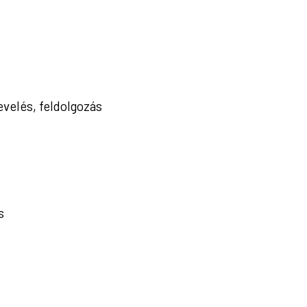
evelés, feldolgozás
s